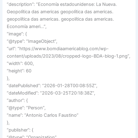
“description”: “Economía estadounidense: La Nueva.
Geopolítica das americas geopolítica das americas.
geopolítica das americas. geopolítica das americas.
Economía ameri…”,
“image”: {
“@type”: “ImageObject”,
“url”: “https://www.bomdiaamericablog.com/wp-
content/uploads/2023/08/cropped-logo-BDA-blog-1.png”,
“width”: 600,
“height”: 60
},
“datePublished”: “2026-01-28T00:08:55Z”,
“dateModified”: “2026-03-25T20:18:38Z”,
“author”: {
“@type”: “Person”,
“name”: “Antonio Carlos Faustino”
},
“publisher”: {
“@type”: “Organization”,