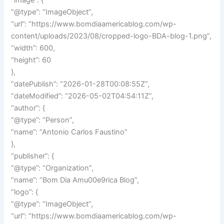
“image”: {
“@type”: “ImageObject”,
“url”: “https://www.bomdiaamericablog.com/wp-
content/uploads/2023/08/cropped-logo-BDA-blog-1.png”,
“width”: 600,
“height”: 60
},
“datePublish”: “2026-01-28T00:08:55Z”,
“dateModified”: “2026-05-02T04:54:11Z”,
“author”: {
“@type”: “Person”,
“name”: “Antonio Carlos Faustino”
},
“publisher”: {
“@type”: “Organization”,
“name”: “Bom Dia Amu00e9rica Blog”,
“logo”: {
“@type”: “ImageObject”,
“url”: “https://www.bomdiaamericablog.com/wp-