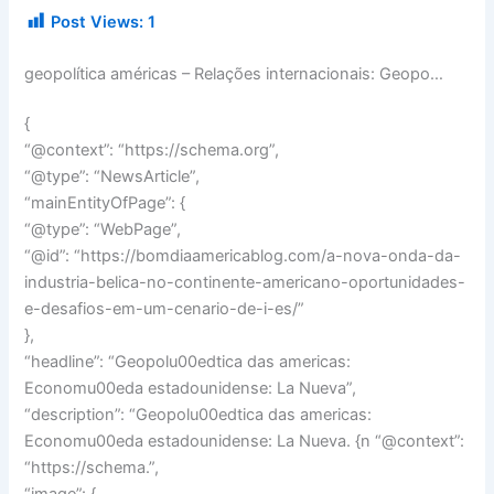
Post Views:
1
geopolítica américas – Relações internacionais: Geopo…
{
“@context”: “https://schema.org”,
“@type”: “NewsArticle”,
“mainEntityOfPage”: {
“@type”: “WebPage”,
“@id”: “https://bomdiaamericablog.com/a-nova-onda-da-
industria-belica-no-continente-americano-oportunidades-
e-desafios-em-um-cenario-de-i-es/”
},
“headline”: “Geopolu00edtica das americas:
Economu00eda estadounidense: La Nueva”,
“description”: “Geopolu00edtica das americas:
Economu00eda estadounidense: La Nueva. {n “@context”:
“https://schema.”,