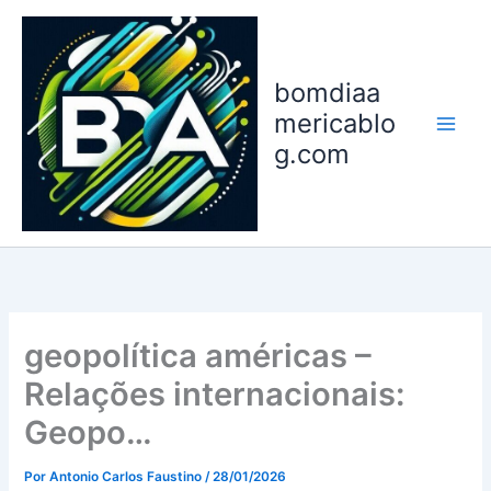
Ir
para
o
bomdiaa
conteúdo
mericablo
g.com
geopolítica américas –
Relações internacionais:
Geopo…
Por
Antonio Carlos Faustino
/
28/01/2026