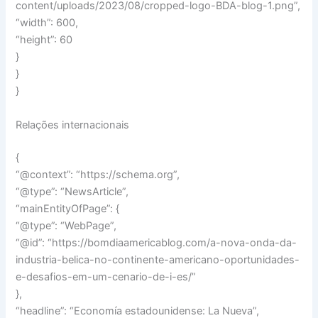
content/uploads/2023/08/cropped-logo-BDA-blog-1.png”,
“width”: 600,
“height”: 60
}
}
}
Relações internacionais
{
“@context”: “https://schema.org”,
“@type”: “NewsArticle”,
“mainEntityOfPage”: {
“@type”: “WebPage”,
“@id”: “https://bomdiaamericablog.com/a-nova-onda-da-
industria-belica-no-continente-americano-oportunidades-
e-desafios-em-um-cenario-de-i-es/”
},
“headline”: “Economía estadounidense: La Nueva”,