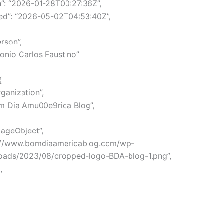
h”: “2026-01-28T00:27:36Z”,
ed”: “2026-05-02T04:53:40Z”,
rson”,
tonio Carlos Faustino”
{
ganization”,
m Dia Amu00e9rica Blog”,
mageObject”,
ps://www.bomdiaamericablog.com/wp-
loads/2023/08/cropped-logo-BDA-blog-1.png”,
,