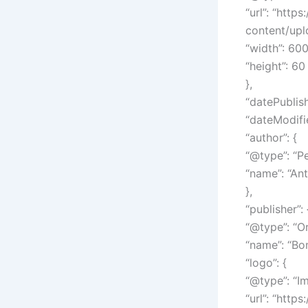
“url”: “htt
content/up
“width”: 600
“height”: 60
},
“datePublis
“dateModifi
“author”: {
“@type”: “Pe
“name”: “An
},
“publisher”: 
“@type”: “Or
“name”: “Bo
“logo”: {
“@type”: “I
“url”: “htt