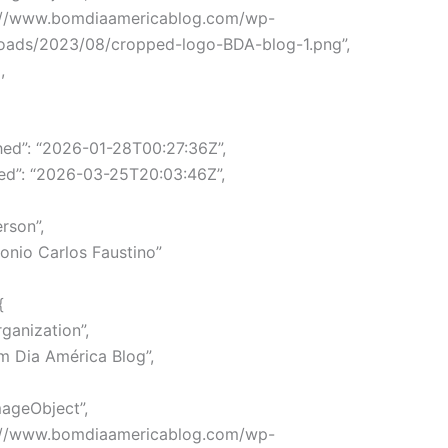
ps://www.bomdiaamericablog.com/wp-
loads/2023/08/cropped-logo-BDA-blog-1.png”,
,
hed”: “2026-01-28T00:27:36Z”,
ed”: “2026-03-25T20:03:46Z”,
rson”,
tonio Carlos Faustino”
{
ganization”,
m Dia América Blog”,
mageObject”,
ps://www.bomdiaamericablog.com/wp-