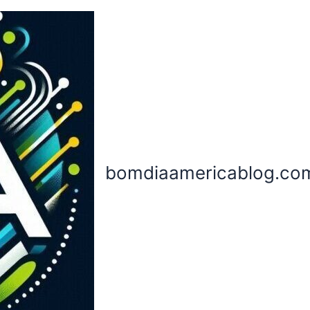
bomdiaamericablog.co