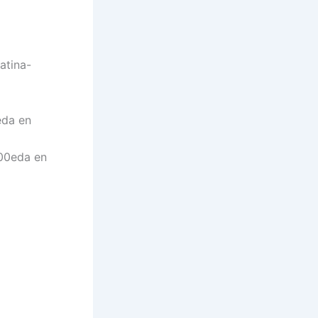
atina-
eda en
u00eda en