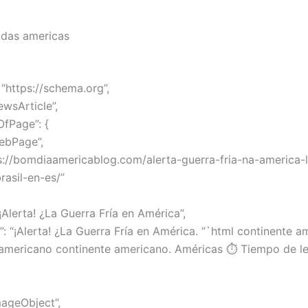
 das americas
“https://schema.org”,
ewsArticle”,
OfPage”: {
ebPage”,
ps://bomdiaamericablog.com/alerta-guerra-fria-na-america-l
asil-en-es/”
“¡Alerta! ¿La Guerra Fría en América”,
”: “¡Alerta! ¿La Guerra Fría en América. “`html continente a
americano continente americano. Américas ⏱️ Tiempo de le
,
mageObject”,