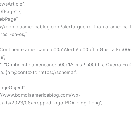
ewsArticle”,
OfPage”: {
ebPage”,
ps://bomdiaamericablog.com/alerta-guerra-fria-na-america-l
asil-en-es/”
 “Continente americano: u00a1Alerta! u00bfLa Guerra Fru00
a”,
n”: “Continente americano: u00a1Alerta! u00bfLa Guerra Fr
. {n “@context”: “https://schema.”,
mageObject”,
ps://www.bomdiaamericablog.com/wp-
loads/2023/08/cropped-logo-BDA-blog-1.png”,
,