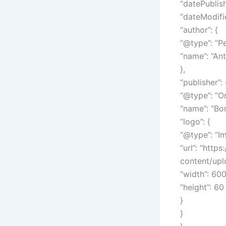
“datePublis
“dateModifi
“author”: {
“@type”: “Pe
“name”: “An
},
“publisher”: 
“@type”: “Or
“name”: “Bo
“logo”: {
“@type”: “I
“url”: “htt
content/up
“width”: 600
“height”: 60
}
}