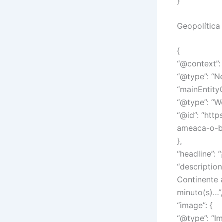
}
Geopolítica
{
“@context”: 
“@type”: “N
“mainEntity
“@type”: “W
“@id”: “htt
ameaca-o-br
},
“headline”: 
“description
Continente 
minuto(s)…”
“image”: {
“@type”: “I