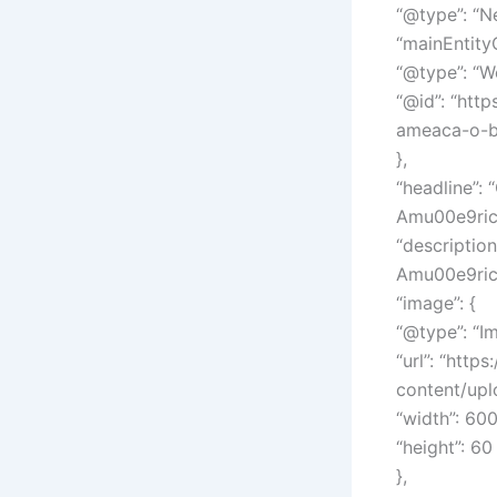
“@type”: “N
“mainEntity
“@type”: “W
“@id”: “htt
ameaca-o-br
},
“headline”:
Amu00e9ric
“descriptio
Amu00e9rica
“image”: {
“@type”: “I
“url”: “htt
content/up
“width”: 600
“height”: 60
},