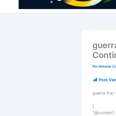
guerra
Conti
Por
Antonio Ca
Post Vie
guerra fria
{
“@context”: 