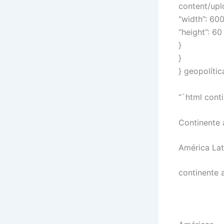
content/up
“width”: 600
“height”: 60
}
}
} geopolíti
“`html cont
Continente
América Lat
continente 