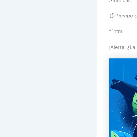
Américas
⏱️ Tiempo d
“`html
¡Alerta! ¿L