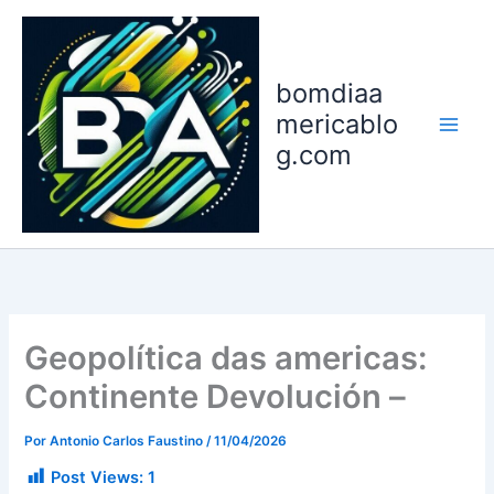
Ir
para
o
bomdiaa
conteúdo
mericablo
g.com
Geopolítica das americas:
Continente Devolución –
Por
Antonio Carlos Faustino
/
11/04/2026
Post Views:
1