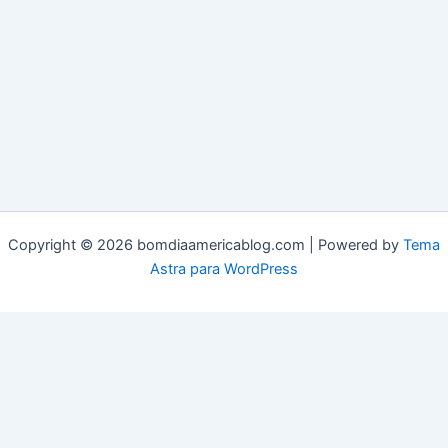
Copyright © 2026 bomdiaamericablog.com | Powered by
Tema
Astra para WordPress
© 2025 Bom Dia América. Todos os direitos reservados.
Termos de Uso
|
Acessibilidade
|
Carta Editorial
|