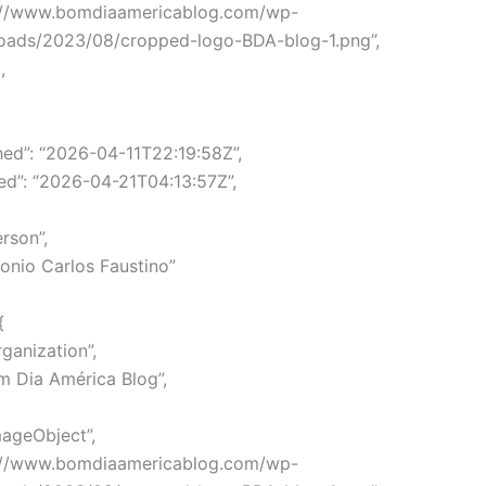
ps://www.bomdiaamericablog.com/wp-
loads/2023/08/cropped-logo-BDA-blog-1.png”,
,
hed”: “2026-04-11T22:19:58Z”,
ed”: “2026-04-21T04:13:57Z”,
rson”,
tonio Carlos Faustino”
{
ganization”,
m Dia América Blog”,
mageObject”,
ps://www.bomdiaamericablog.com/wp-