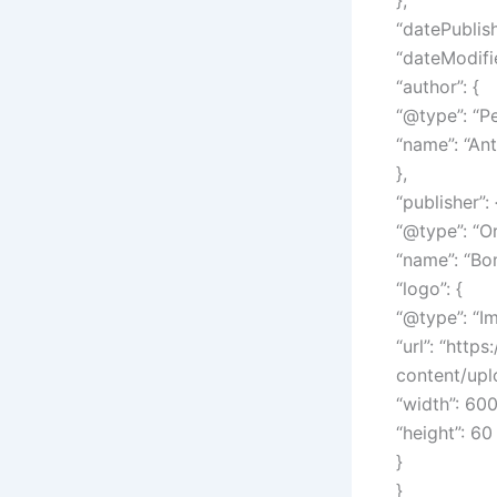
“datePublis
“dateModifi
“author”: {
“@type”: “Pe
“name”: “An
},
“publisher”: 
“@type”: “Or
“name”: “Bo
“logo”: {
“@type”: “I
“url”: “htt
content/up
“width”: 600
“height”: 60
}
}