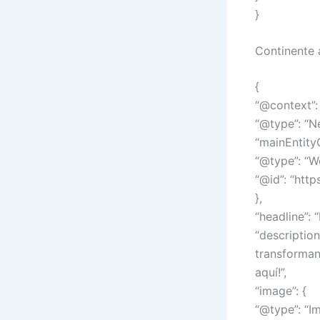
}
Continente
{
“@context”: 
“@type”: “N
“mainEntity
“@type”: “W
“@id”: “htt
},
“headline”:
“descriptio
transforman
aquí!”,
“image”: {
“@type”: “I