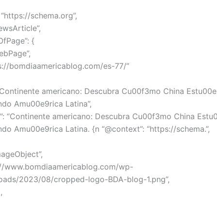
“https://schema.org”,
ewsArticle”,
OfPage”: {
ebPage”,
ps://bomdiaamericablog.com/es-77/”
 “Continente americano: Descubra Cu00f3mo China Estu00e
do Amu00e9rica Latina”,
n”: “Continente americano: Descubra Cu00f3mo China Estu
do Amu00e9rica Latina. {n “@context”: “https://schema.”,
mageObject”,
ps://www.bomdiaamericablog.com/wp-
loads/2023/08/cropped-logo-BDA-blog-1.png”,
,