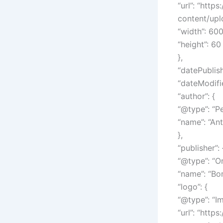
“url”: “htt
content/up
“width”: 600
“height”: 60
},
“datePublis
“dateModifi
“author”: {
“@type”: “Pe
“name”: “An
},
“publisher”: 
“@type”: “Or
“name”: “Bo
“logo”: {
“@type”: “I
“url”: “htt