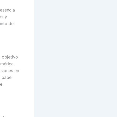
resencia
as y
unto de
o objetivo
América
rsiones en
u papel
te