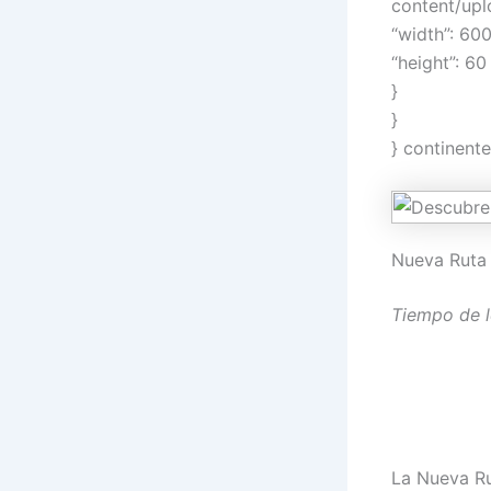
content/up
“width”: 600
“height”: 60
}
}
} continent
Nueva Ruta 
Tiempo de l
La Nueva Ru