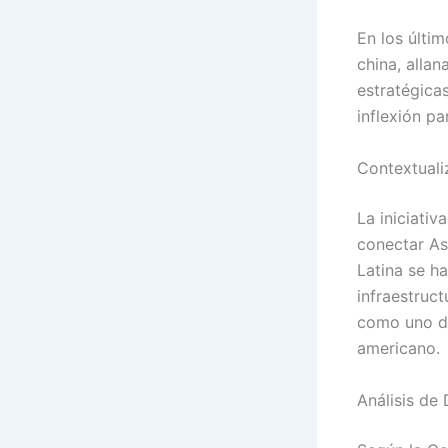
En los últi
china, alla
estratégica
inflexión pa
Contextuali
La iniciati
conectar As
Latina se h
infraestruc
como uno de
americano.
Análisis de