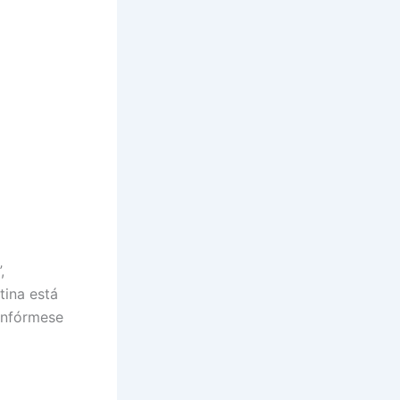
,
tina está
¡Infórmese