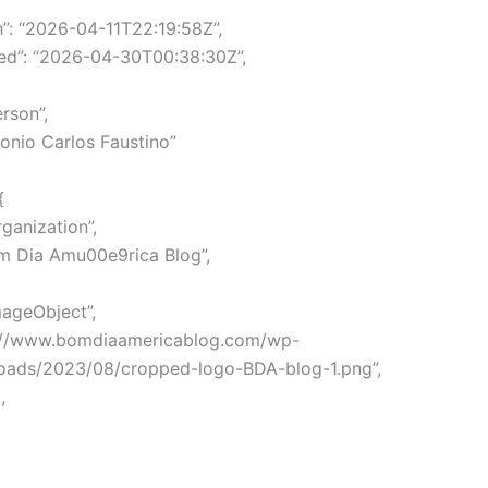
h”: “2026-04-11T22:19:58Z”,
ed”: “2026-04-30T00:38:30Z”,
rson”,
tonio Carlos Faustino”
{
ganization”,
m Dia Amu00e9rica Blog”,
mageObject”,
ps://www.bomdiaamericablog.com/wp-
loads/2023/08/cropped-logo-BDA-blog-1.png”,
,