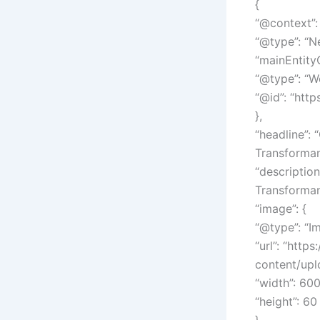
{
“@context”: 
“@type”: “N
“mainEntity
“@type”: “W
“@id”: “htt
},
“headline”:
Transforman
“descriptio
Transforman
“image”: {
“@type”: “I
“url”: “htt
content/up
“width”: 600
“height”: 60
},