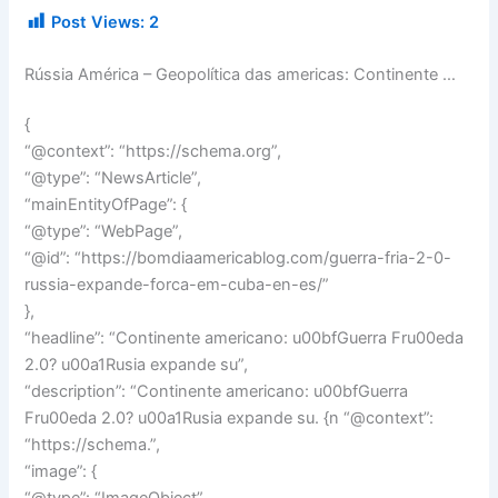
Post Views:
2
Rússia América – Geopolítica das americas: Continente …
{
“@context”: “https://schema.org”,
“@type”: “NewsArticle”,
“mainEntityOfPage”: {
“@type”: “WebPage”,
“@id”: “https://bomdiaamericablog.com/guerra-fria-2-0-
russia-expande-forca-em-cuba-en-es/”
},
“headline”: “Continente americano: u00bfGuerra Fru00eda
2.0? u00a1Rusia expande su”,
“description”: “Continente americano: u00bfGuerra
Fru00eda 2.0? u00a1Rusia expande su. {n “@context”:
“https://schema.”,
“image”: {