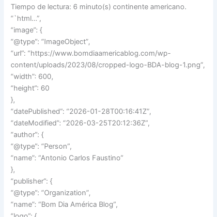
Tiempo de lectura: 6 minuto(s) continente americano.
“`html…”,
“image”: {
“@type”: “ImageObject”,
“url”: “https://www.bomdiaamericablog.com/wp-
content/uploads/2023/08/cropped-logo-BDA-blog-1.png”,
“width”: 600,
“height”: 60
},
“datePublished”: “2026-01-28T00:16:41Z”,
“dateModified”: “2026-03-25T20:12:36Z”,
“author”: {
“@type”: “Person”,
“name”: “Antonio Carlos Faustino”
},
“publisher”: {
“@type”: “Organization”,
“name”: “Bom Dia América Blog”,
“logo”: {