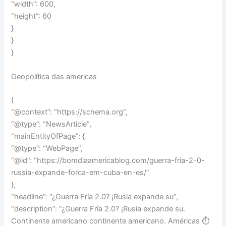
“width”: 600,
“height”: 60
}
}
}
Geopolítica das americas
{
“@context”: “https://schema.org”,
“@type”: “NewsArticle”,
“mainEntityOfPage”: {
“@type”: “WebPage”,
“@id”: “https://bomdiaamericablog.com/guerra-fria-2-0-
russia-expande-forca-em-cuba-en-es/”
},
“headline”: “¿Guerra Fría 2.0? ¡Rusia expande su”,
“description”: “¿Guerra Fría 2.0? ¡Rusia expande su.
Continente americano continente americano. Américas ⏱️