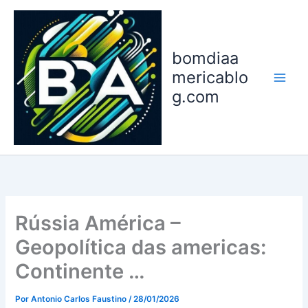
Ir
para
o
bomdiaa
conteúdo
mericablo
g.com
Rússia América –
Geopolítica das americas:
Continente …
Por
Antonio Carlos Faustino
/
28/01/2026