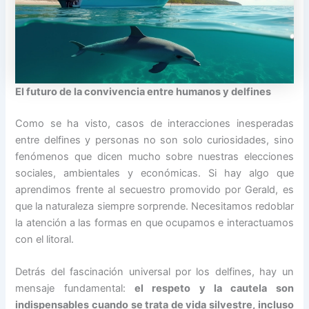
El futuro de la convivencia entre humanos y delfines
Como se ha visto, casos de interacciones inesperadas
entre delfines y personas no son solo curiosidades, sino
fenómenos que dicen mucho sobre nuestras elecciones
sociales, ambientales y económicas. Si hay algo que
aprendimos frente al secuestro promovido por Gerald, es
que la naturaleza siempre sorprende. Necesitamos redoblar
la atención a las formas en que ocupamos e interactuamos
con el litoral.
Detrás del fascinación universal por los delfines, hay un
mensaje fundamental:
el respeto y la cautela son
indispensables cuando se trata de vida silvestre, incluso