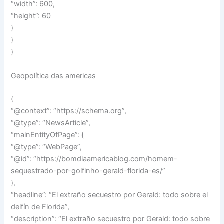
“width”: 600,
“height”: 60
}
}
}
Geopolítica das americas
{
“@context”: “https://schema.org”,
“@type”: “NewsArticle”,
“mainEntityOfPage”: {
“@type”: “WebPage”,
“@id”: “https://bomdiaamericablog.com/homem-
sequestrado-por-golfinho-gerald-florida-es/”
},
“headline”: “El extraño secuestro por Gerald: todo sobre el
delfín de Florida”,
“description”: “El extraño secuestro por Gerald: todo sobre