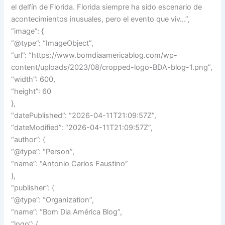
el delfín de Florida. Florida siempre ha sido escenario de
acontecimientos inusuales, pero el evento que viv…”,
“image”: {
“@type”: “ImageObject”,
“url”: “https://www.bomdiaamericablog.com/wp-
content/uploads/2023/08/cropped-logo-BDA-blog-1.png”,
“width”: 600,
“height”: 60
},
“datePublished”: “2026-04-11T21:09:57Z”,
“dateModified”: “2026-04-11T21:09:57Z”,
“author”: {
“@type”: “Person”,
“name”: “Antonio Carlos Faustino”
},
“publisher”: {
“@type”: “Organization”,
“name”: “Bom Dia América Blog”,
“logo”: {