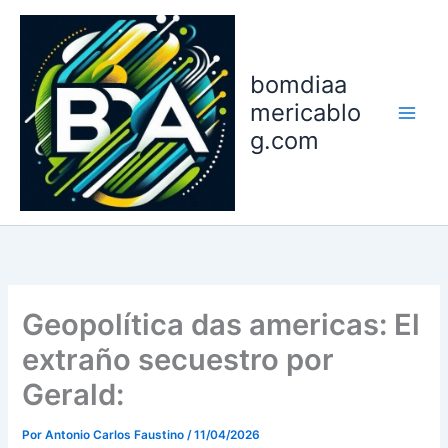
Ir
para
o
bomdiaa
conteúdo
mericablo
g.com
Geopolítica das americas: El
extraño secuestro por
Gerald:
Por
Antonio Carlos Faustino
/
11/04/2026