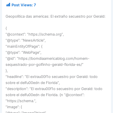
Post Views:
7
Geopolítica das americas: El extraño secuestro por Gerald:
{
“@context”: “https://schema.org”,
“@type”: “NewsArticle”,
“mainEntityOfPage”: {
“@type”: “WebPage”,
“@id”: “https://bomdiaamericablog.com/homem-
sequestrado-por-golfinho-gerald-florida-es/”
},
“headline”: “El extrau00f1o secuestro por Gerald: todo
sobre el delfu00edn de Florida”,
“description”: “El extrau00f1o secuestro por Gerald: todo
sobre el delfu00edn de Florida. {n “@context”:
“https://schema.”,
“image”: {