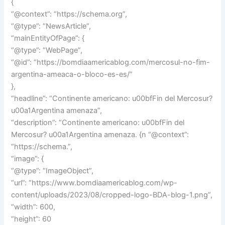
{
“@context”: “https://schema.org”,
“@type”: “NewsArticle”,
“mainEntityOfPage”: {
“@type”: “WebPage”,
“@id”: “https://bomdiaamericablog.com/mercosul-no-fim-
argentina-ameaca-o-bloco-es-es/”
},
“headline”: “Continente americano: u00bfFin del Mercosur?
u00a1Argentina amenaza”,
“description”: “Continente americano: u00bfFin del
Mercosur? u00a1Argentina amenaza. {n “@context”:
“https://schema.”,
“image”: {
“@type”: “ImageObject”,
“url”: “https://www.bomdiaamericablog.com/wp-
content/uploads/2023/08/cropped-logo-BDA-blog-1.png”,
“width”: 600,
“height”: 60