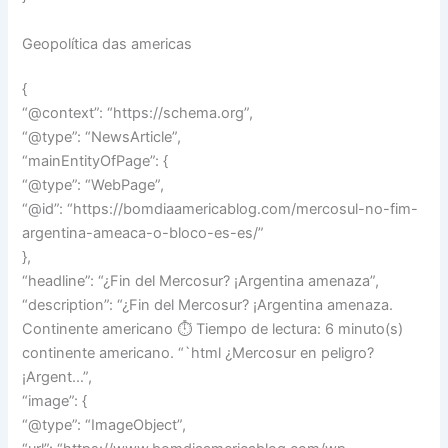
Geopolítica das americas
{
“@context”: “https://schema.org”,
“@type”: “NewsArticle”,
“mainEntityOfPage”: {
“@type”: “WebPage”,
“@id”: “https://bomdiaamericablog.com/mercosul-no-fim-
argentina-ameaca-o-bloco-es-es/”
},
“headline”: “¿Fin del Mercosur? ¡Argentina amenaza”,
“description”: “¿Fin del Mercosur? ¡Argentina amenaza.
Continente americano ⏱️ Tiempo de lectura: 6 minuto(s)
continente americano. “`html ¿Mercosur en peligro?
¡Argent…”,
“image”: {
“@type”: “ImageObject”,