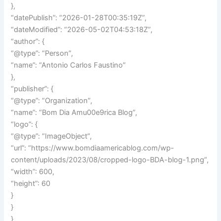
},
“datePublish”: “2026-01-28T00:35:19Z”,
“dateModified”: “2026-05-02T04:53:18Z”,
“author”: {
“@type”: “Person”,
“name”: “Antonio Carlos Faustino”
},
“publisher”: {
“@type”: “Organization”,
“name”: “Bom Dia Amu00e9rica Blog”,
“logo”: {
“@type”: “ImageObject”,
“url”: “https://www.bomdiaamericablog.com/wp-
content/uploads/2023/08/cropped-logo-BDA-blog-1.png”,
“width”: 600,
“height”: 60
}
}
}