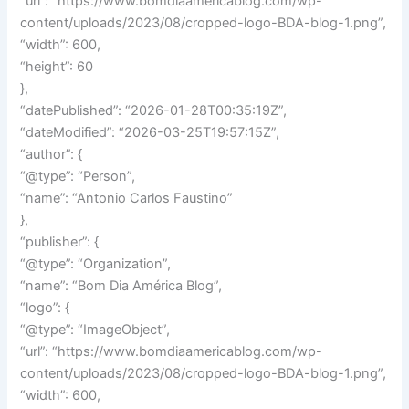
“url”: “https://www.bomdiaamericablog.com/wp-
content/uploads/2023/08/cropped-logo-BDA-blog-1.png”,
“width”: 600,
“height”: 60
},
“datePublished”: “2026-01-28T00:35:19Z”,
“dateModified”: “2026-03-25T19:57:15Z”,
“author”: {
“@type”: “Person”,
“name”: “Antonio Carlos Faustino”
},
“publisher”: {
“@type”: “Organization”,
“name”: “Bom Dia América Blog”,
“logo”: {
“@type”: “ImageObject”,
“url”: “https://www.bomdiaamericablog.com/wp-
content/uploads/2023/08/cropped-logo-BDA-blog-1.png”,
“width”: 600,