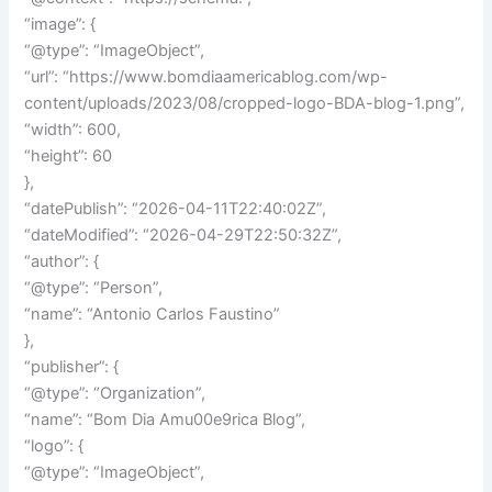
“image”: {
“@type”: “ImageObject”,
“url”: “https://www.bomdiaamericablog.com/wp-
content/uploads/2023/08/cropped-logo-BDA-blog-1.png”,
“width”: 600,
“height”: 60
},
“datePublish”: “2026-04-11T22:40:02Z”,
“dateModified”: “2026-04-29T22:50:32Z”,
“author”: {
“@type”: “Person”,
“name”: “Antonio Carlos Faustino”
},
“publisher”: {
“@type”: “Organization”,
“name”: “Bom Dia Amu00e9rica Blog”,
“logo”: {
“@type”: “ImageObject”,