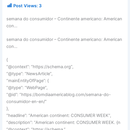
Post Views:
3
semana do consumidor – Continente americano: American
con…
semana do consumidor – Continente americano: American
con…
{
“@context”: “https://schema.org”,
“@type”: “NewsArticle”,
“mainEntityOfPage”: {
“@type”: “WebPage”,
“@id”: “https://bomdiaamericablog.com/semana-do-
consumidor-en-en/”
},
“headline”: “American continent: CONSUMER WEEK”,
“description”: “American continent: CONSUMER WEEK. {n
“@context”: “https://schema.”,