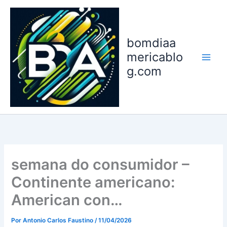
Ir
para
o
bomdiaa
conteúdo
mericablo
g.com
semana do consumidor –
Continente americano:
American con…
Por
Antonio Carlos Faustino
/
11/04/2026