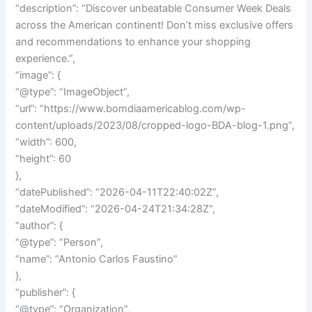
“description”: “Discover unbeatable Consumer Week Deals
across the American continent! Don’t miss exclusive offers
and recommendations to enhance your shopping
experience.”,
“image”: {
“@type”: “ImageObject”,
“url”: “https://www.bomdiaamericablog.com/wp-
content/uploads/2023/08/cropped-logo-BDA-blog-1.png”,
“width”: 600,
“height”: 60
},
“datePublished”: “2026-04-11T22:40:02Z”,
“dateModified”: “2026-04-24T21:34:28Z”,
“author”: {
“@type”: “Person”,
“name”: “Antonio Carlos Faustino”
},
“publisher”: {
“@type”: “Organization”,