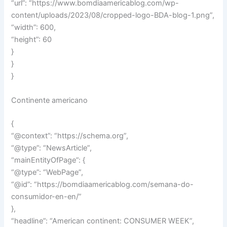
“url”: “https://www.bomdiaamericablog.com/wp-
content/uploads/2023/08/cropped-logo-BDA-blog-1.png”,
“width”: 600,
“height”: 60
}
}
}
Continente americano
{
“@context”: “https://schema.org”,
“@type”: “NewsArticle”,
“mainEntityOfPage”: {
“@type”: “WebPage”,
“@id”: “https://bomdiaamericablog.com/semana-do-
consumidor-en-en/”
},
“headline”: “American continent: CONSUMER WEEK”,