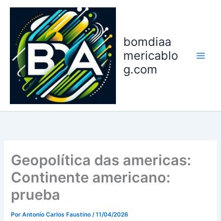
Ir
para
o
bomdiaa
conteúdo
mericablo
g.com
Geopolítica das americas:
Continente americano:
prueba
Por
Antonio Carlos Faustino
/
11/04/2026