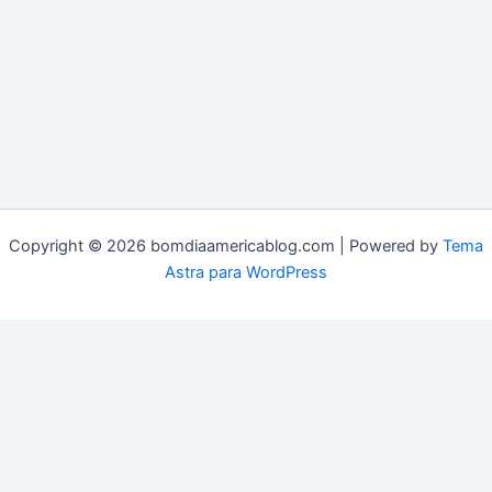
Copyright © 2026 bomdiaamericablog.com | Powered by
Tema
Astra para WordPress
© 2025 Bom Dia América. Todos os direitos reservados.
Termos de Uso
|
Acessibilidade
|
Carta Editorial
|
Fale Conosco