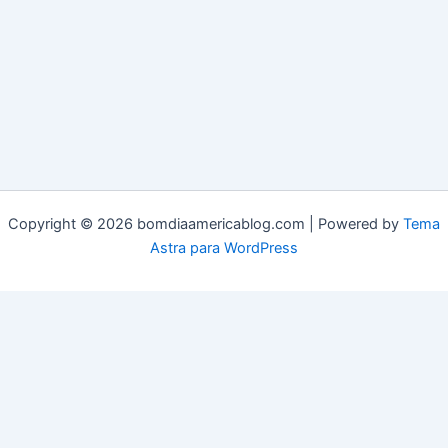
Copyright © 2026 bomdiaamericablog.com | Powered by
Tema
Astra para WordPress
© 2025 Bom Dia América. Todos os direitos reservados.
Termos de Uso
|
Acessibilidade
|
Carta Editorial
|
Fale Conosco