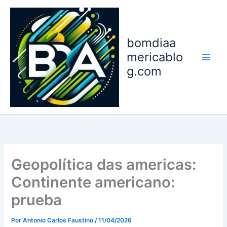
Ir
para
o
bomdiaa
conteúdo
mericablo
g.com
Geopolítica das americas:
Continente americano:
prueba
Por
Antonio Carlos Faustino
/
11/04/2026