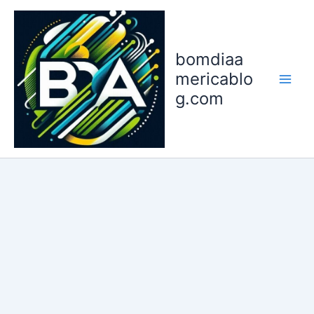
Ir
para
o
bomdiaa
conteúdo
mericablo
g.com