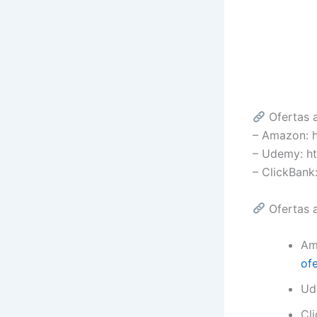
Ofertas a
– Amazon: 
– Udemy: ht
– ClickBan
Ofertas a
Am
ofe
Ud
Cl