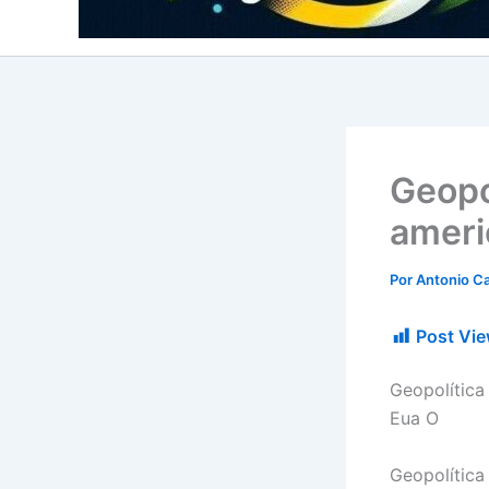
Geopo
ameri
Por
Antonio Ca
Post Vie
Geopolítica
Eua O
Geopolítica