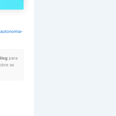
-autonomia-
Blog
para
obre as