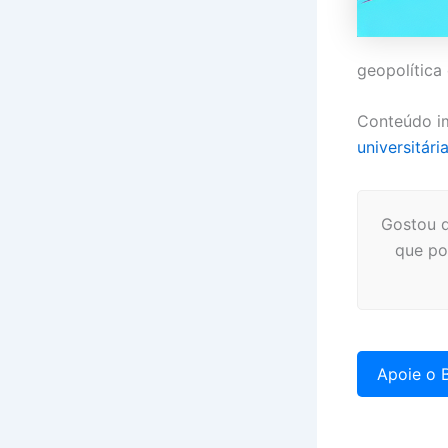
geopolítica
Conteúdo i
universitár
Gostou d
que po
Apoie o B