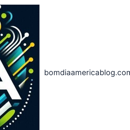
bomdiaamericablog.co