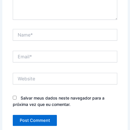
Name*
Email*
Website
Salvar meus dados neste navegador para a
próxima vez que eu comentar.