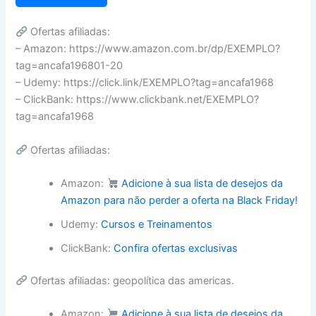
Ofertas afiliadas:
– Amazon: https://www.amazon.com.br/dp/EXEMPLO?
tag=ancafa196801-20
– Udemy: https://click.link/EXEMPLO?tag=ancafa1968
– ClickBank: https://www.clickbank.net/EXEMPLO?
tag=ancafa1968
Ofertas afiliadas:
Amazon:
Adicione à sua lista de desejos da
Amazon para não perder a oferta na Black Friday!
Udemy:
Cursos e Treinamentos
ClickBank:
Confira ofertas exclusivas
Ofertas afiliadas: geopolítica das americas.
Amazon:
Adicione à sua lista de desejos da