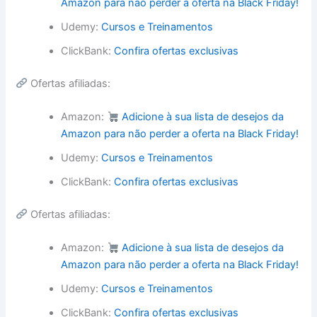
Amazon para não perder a oferta na Black Friday!
Udemy:
Cursos e Treinamentos
ClickBank:
Confira ofertas exclusivas
Ofertas afiliadas:
Amazon:
Adicione à sua lista de desejos da
Amazon para não perder a oferta na Black Friday!
Udemy:
Cursos e Treinamentos
ClickBank:
Confira ofertas exclusivas
Ofertas afiliadas:
Amazon:
Adicione à sua lista de desejos da
Amazon para não perder a oferta na Black Friday!
Udemy:
Cursos e Treinamentos
ClickBank:
Confira ofertas exclusivas