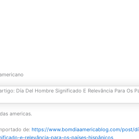
 americano
 das americas.
mportado de:
https://www.bomdiaamericablog.com/post/dí
ificado-e-relevância-para-os-países-hispânicos