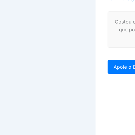
Gostou d
que po
Apoie o B