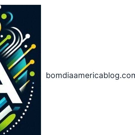
bomdiaamericablog.co