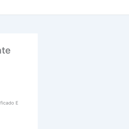
nte
ificado E