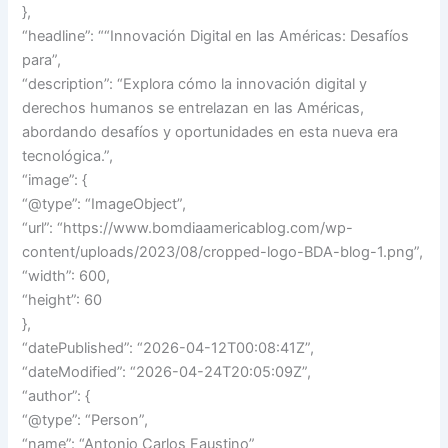
},
“headline”: ““Innovación Digital en las Américas: Desafíos
para”,
“description”: “Explora cómo la innovación digital y
derechos humanos se entrelazan en las Américas,
abordando desafíos y oportunidades en esta nueva era
tecnológica.”,
“image”: {
“@type”: “ImageObject”,
“url”: “https://www.bomdiaamericablog.com/wp-
content/uploads/2023/08/cropped-logo-BDA-blog-1.png”,
“width”: 600,
“height”: 60
},
“datePublished”: “2026-04-12T00:08:41Z”,
“dateModified”: “2026-04-24T20:05:09Z”,
“author”: {
“@type”: “Person”,
“name”: “Antonio Carlos Faustino”