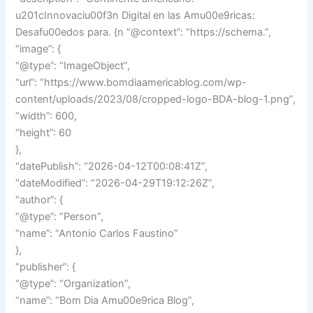
u201cInnovaciu00f3n Digital en las Amu00e9ricas:
Desafu00edos para. {n “@context”: “https://schema.”,
“image”: {
“@type”: “ImageObject”,
“url”: “https://www.bomdiaamericablog.com/wp-
content/uploads/2023/08/cropped-logo-BDA-blog-1.png”,
“width”: 600,
“height”: 60
},
“datePublish”: “2026-04-12T00:08:41Z”,
“dateModified”: “2026-04-29T19:12:26Z”,
“author”: {
“@type”: “Person”,
“name”: “Antonio Carlos Faustino”
},
“publisher”: {
“@type”: “Organization”,
“name”: “Bom Dia Amu00e9rica Blog”,