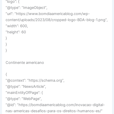
“logo”: {
“@type”: “ImageObject”,
“url”: “https://www.bomdiaamericablog.com/wp-
content/uploads/2023/08/cropped-logo-BDA-blog-1.png”,
“width”: 600,
“height”: 60
}
}
}
Continente americano
{
“@context”: “https://schema.org”,
“@type”: “NewsArticle”,
“mainEntityOfPage”: {
“@type”: “WebPage”,
“@id”: “https://bomdiaamericablog.com/inovacao-digital-
nas-americas-desafios-para-os-direitos-humanos-es/”