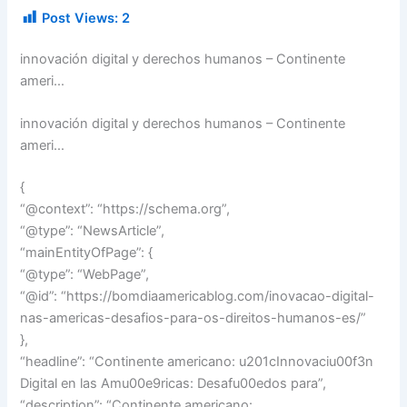
Post Views:
2
innovación digital y derechos humanos – Continente
ameri…
innovación digital y derechos humanos – Continente
ameri…
{
“@context”: “https://schema.org”,
“@type”: “NewsArticle”,
“mainEntityOfPage”: {
“@type”: “WebPage”,
“@id”: “https://bomdiaamericablog.com/inovacao-digital-
nas-americas-desafios-para-os-direitos-humanos-es/”
},
“headline”: “Continente americano: u201cInnovaciu00f3n
Digital en las Amu00e9ricas: Desafu00edos para”,
“description”: “Continente americano: