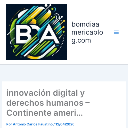
Ir
para
o
bomdiaa
conteúdo
mericablo
g.com
innovación digital y
derechos humanos –
Continente ameri…
Por
Antonio Carlos Faustino
/
12/04/2026