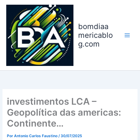
Ir
para
o
bomdiaa
conteúdo
mericablo
g.com
investimentos LCA –
Geopolítica das americas:
Continente…
Por
Antonio Carlos Faustino
/
30/07/2025