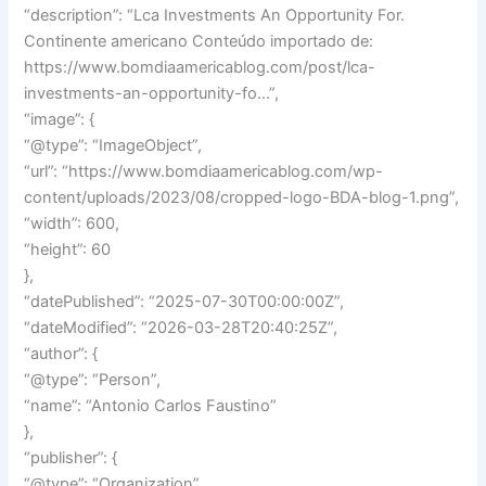
“description”: “Lca Investments An Opportunity For.
Continente americano Conteúdo importado de:
https://www.bomdiaamericablog.com/post/lca-
investments-an-opportunity-fo…”,
“image”: {
“@type”: “ImageObject”,
“url”: “https://www.bomdiaamericablog.com/wp-
content/uploads/2023/08/cropped-logo-BDA-blog-1.png”,
“width”: 600,
“height”: 60
},
“datePublished”: “2025-07-30T00:00:00Z”,
“dateModified”: “2026-03-28T20:40:25Z”,
“author”: {
“@type”: “Person”,
“name”: “Antonio Carlos Faustino”
},
“publisher”: {
“@type”: “Organization”,