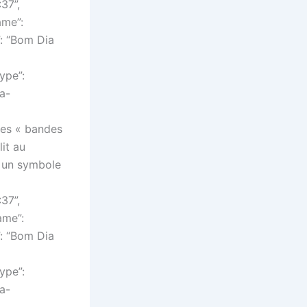
37”,
ame”:
”: “Bom Dia
ype”:
a-
“Les « bandes
it au
 un symbole
37”,
ame”:
”: “Bom Dia
ype”:
a-