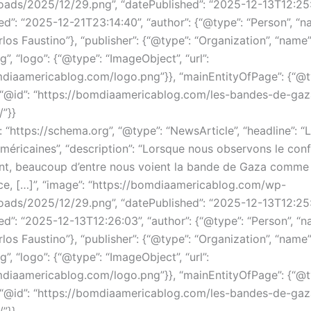
oads/2025/12/29.png”, “datePublished”: “2025-12-13T12:25:
d”: “2025-12-21T23:14:40”, “author”: {“@type”: “Person”, “n
los Faustino”}, “publisher”: {“@type”: “Organization”, “name
”, “logo”: {“@type”: “ImageObject”, “url”:
mdiaamericablog.com/logo.png”}}, “mainEntityOfPage”: {“@t
“@id”: “https://bomdiaamericablog.com/les-bandes-de-gaz
/”}}
 “https://schema.org”, “@type”: “NewsArticle”, “headline”: 
éricaines”, “description”: “Lorsque nous observons le confl
t, beaucoup d’entre nous voient la bande de Gaza comme
ce, […]”, “image”: “https://bomdiaamericablog.com/wp-
oads/2025/12/29.png”, “datePublished”: “2025-12-13T12:25:
d”: “2025-12-13T12:26:03”, “author”: {“@type”: “Person”, “n
los Faustino”}, “publisher”: {“@type”: “Organization”, “name
”, “logo”: {“@type”: “ImageObject”, “url”:
mdiaamericablog.com/logo.png”}}, “mainEntityOfPage”: {“@t
“@id”: “https://bomdiaamericablog.com/les-bandes-de-gaz
/”}}