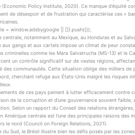
(Economic Policy Institute, 2020). Ce manque d’équité con
ment de désespoir et de frustration qui caractérise ces « b
icaines.
e = window.adsbygoogle || []).push({});
 centrale, notamment au Mexique, au Honduras et au Salva
ée aux gangs et aux cartels impose un climat de peur const
ns criminelles comme les Mara Salvatrucha (MS-13) et le Ca
cent un contrôle significatif sur de vastes régions, affectan
ité des communautés. Cette situation oblige des milliers de
 nord, cherchant refuge aux États-Unis malgré les risques in
lleux.
ements de ces pays peinent à lutter efficacement contre 
ison de la corruption et d’une gouvernance souvent faible,
uation. Selon un rapport du Conseil des relations étrangères,
n Amérique centrale est l’une des principales raisons des m
s le nord (Council on Foreign Relations, 2021).
du Sud, le Brésil illustre bien les défis posés par les zones