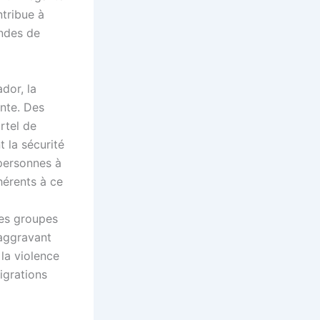
tribue à
andes de
dor, la
ante. Des
rtel de
t la sécurité
 personnes à
hérents à ce
ces groupes
 aggravant
 la violence
igrations