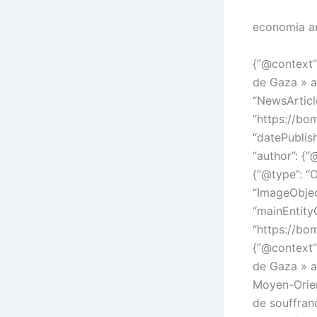
economia a
{“@context”:
de Gaza » am
“NewsArticle
“https://bo
“datePublis
“author”: {“
{“@type”: “O
“ImageObjec
“mainEntity
“https://bo
{“@context”:
de Gaza » am
Moyen-Orien
de souffran