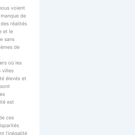
nous voient
e manque de
des réalités
 et le
e sans
blèmes de
.
ers où les
villes
té élevés et
 sont
les
ité est
 de ces
isparités
t l’inégalité