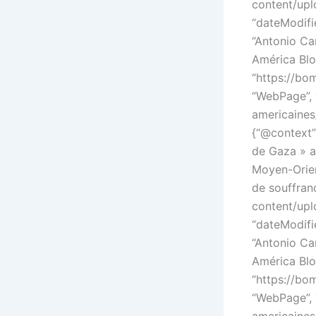
content/upl
“dateModifie
“Antonio Car
América Blog
“https://bo
“WebPage”, 
americaines
{“@context”:
de Gaza » am
Moyen-Orien
de souffran
content/upl
“dateModifie
“Antonio Car
América Blog
“https://bo
“WebPage”, 
americaines