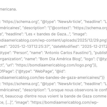
mericana.
 “https://schema.org”, “@type”: “NewsArticle”, “headline”: 
éricaines”, “description”: “{“@context”: “https://schema.org
”, “headline”: “Les « bandes de Gaza…”, “image”:
mdiaamericablog.com/wp-content/uploads/2025/12/29.png”
hed”: “2025-12-13T12:25:37”, “dateModified”: “2025-12-21T2
@type”: “Person”, “name”: “Antonio Carlos Faustino”}, “publish
rganization”, “name”: “Bom Dia América Blog”, “logo”: {“@ty
t”, “url”: “https://bomdiaamericablog.com/logo.png”}},
OfPage”: {“@type”: “WebPage”, “@id”:
mdiaamericablog.com/les-bandes-de-gaza-americaines/”}}
 “https://schema.org”, “@type”: “NewsArticle”, “headline”: 
éricaines”, “description”: “Lorsque nous observons le confl
t, beaucoup d’entre nous voient la bande de Gaza comme
ce, […]”, “image”: “https://bomdiaamericablog.com/wp-