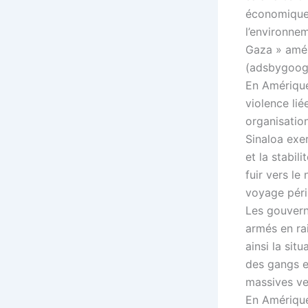
économique 
l’environne
Gaza » amér
(adsbygoogl
En Amérique
violence li
organisatio
Sinaloa exer
et la stabil
fuir vers le
voyage péri
Les gouvern
armés en ra
ainsi la sit
des gangs e
massives ver
En Amérique 