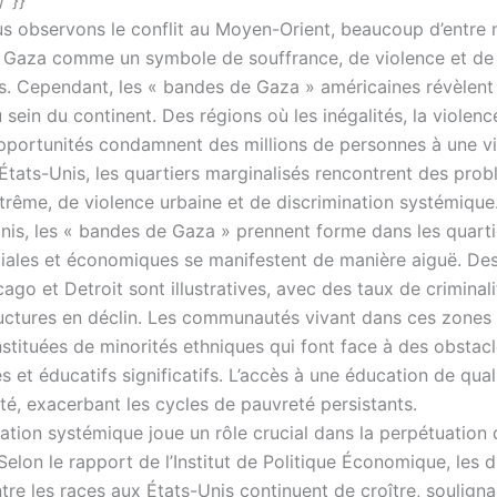
s observons le conflit au Moyen-Orient, beaucoup d’entre 
 Gaza comme un symbole de souffrance, de violence et d
s. Cependant, les « bandes de Gaza » américaines révèlent 
u sein du continent. Des régions où les inégalités, la violence
portunités condamnent des millions de personnes à une vi
 États-Unis, les quartiers marginalisés rencontrent des pro
trême, de violence urbaine et de discrimination systémique
nis, les « bandes de Gaza » prennent forme dans les quarti
ciales et économiques se manifestent de manière aiguë. Des 
o et Detroit sont illustratives, avec des taux de criminali
ructures en déclin. Les communautés vivant dans ces zones
stituées de minorités ethniques qui font face à des obstac
et éducatifs significatifs. L’accès à une éducation de qual
té, exacerbant les cycles de pauvreté persistants.
nation systémique joue un rôle crucial dans la perpétuation
Selon le rapport de l’Institut de Politique Économique, les d
ntre les races aux États-Unis continuent de croître, soulignan