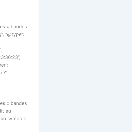
“Les « bandes
”, “@type”:
,
3:36:23”,
er”:
pe”:
“Les « bandes
it au
 un symbole