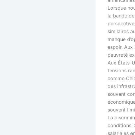
Lorsque nou
la bande de
perspective
similaires a
manque d’op
espoir. Aux
pauvreté ex
Aux États-U
tensions ra
comme Chicag
des infrast
souvent con
économiques 
souvent limi
La discrimi
conditions. 
salariales e