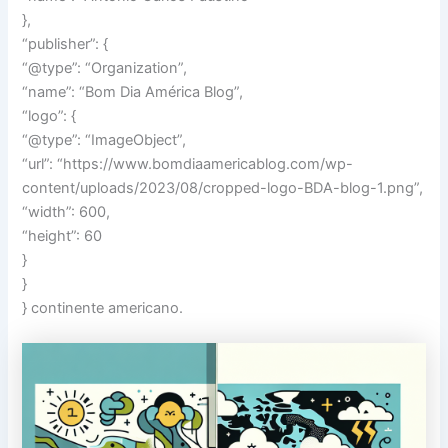
},
“publisher”: {
“@type”: “Organization”,
“name”: “Bom Dia América Blog”,
“logo”: {
“@type”: “ImageObject”,
“url”: “https://www.bomdiaamericablog.com/wp-
content/uploads/2023/08/cropped-logo-BDA-blog-1.png”,
“width”: 600,
“height”: 60
}
}
} continente americano.