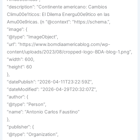
“description”: “Continente americano: Cambios
Climu00e1ticos: El Dilema Energu00e9tico en las
Amu00e9ricas. {n “@context”: “https://schema.”,
“image”: {
“@type”: “ImageObject”,
“url”: “https://www.bomdiaamericablog.com/wp-
content/uploads/2023/08/cropped-logo-BDA-blog-1.png”,
“width”: 600,
“height”: 60
},
“datePublish”: “2026-04-11T23:22:59Z”,
“dateModified”: “2026-04-29T20:32:07Z”,
“author”: {
“@type”: “Person”,
“name”: “Antonio Carlos Faustino”
},
“publisher”: {
“@type”: “Organization”,