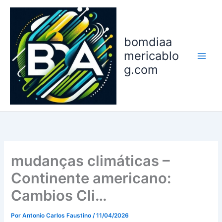
Ir
para
o
bomdiaa
conteúdo
mericablo
g.com
mudanças climáticas –
Continente americano:
Cambios Cli…
Por
Antonio Carlos Faustino
/
11/04/2026