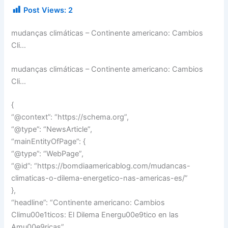
Post Views:
2
mudanças climáticas – Continente americano: Cambios
Cli…
mudanças climáticas – Continente americano: Cambios
Cli…
{
“@context”: “https://schema.org”,
“@type”: “NewsArticle”,
“mainEntityOfPage”: {
“@type”: “WebPage”,
“@id”: “https://bomdiaamericablog.com/mudancas-
climaticas-o-dilema-energetico-nas-americas-es/”
},
“headline”: “Continente americano: Cambios
Climu00e1ticos: El Dilema Energu00e9tico en las
Amu00e9ricas”,