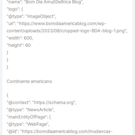
“name”: “Bom Dia Amu00e9rica Blog”,
“logo”: {
“@type”: “ImageObject”,
“url”: “https://www.bomdiaamericablog.com/wp-
content/uploads/2023/08/cropped-logo-BDA-blog-1.png”,
“width”: 600,
“height”: 60
}
}
}
Continente americano
{
“@context”: “https://schema.org”,
“@type”: “NewsArticle”,
“mainEntityOfPage”: {
“@type”: “WebPage”,
“@id”: “https://bomdiaamericablog.com/mudancas-