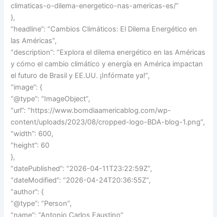
climaticas-o-dilema-energetico-nas-americas-es/”
},
“headline”: “Cambios Climáticos: El Dilema Energético en
las Américas”,
“description”: “Explora el dilema energético en las Américas
y cómo el cambio climático y energía en América impactan
el futuro de Brasil y EE.UU. ¡Infórmate ya!”,
“image”: {
“@type”: “ImageObject”,
“url”: “https://www.bomdiaamericablog.com/wp-
content/uploads/2023/08/cropped-logo-BDA-blog-1.png”,
“width”: 600,
“height”: 60
},
“datePublished”: “2026-04-11T23:22:59Z”,
“dateModified”: “2026-04-24T20:36:55Z”,
“author”: {
“@type”: “Person”,
“name”: “Antonio Carlos Faustino”