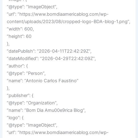
“@type”: “ImageObject”,
“url”: “https://www.bomdiaamericablog.com/wp-
content/uploads/2023/08/cropped-logo-BDA-blog-1.png”,
“width”: 600,
“height”: 60
},
“datePublish”: “2026-04-11T22:42:29Z”,
“dateModified”: “2026-04-29T22:42:09Z”,
“author”: {
“@type”: “Person”,
“name”: “Antonio Carlos Faustino”
},
“publisher”: {
“@type”: “Organization”,
“name”: “Bom Dia Amu00e9rica Blog”,
“logo”: {
“@type”: “ImageObject”,
“url”: “https://www.bomdiaamericablog.com/wp-