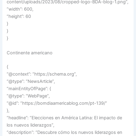
content/uploads/2023/08/cropped-logo-BDA-blog-1.png”,
“width”: 600,
“height”: 60
}
}
}
Continente americano
{
“@context”: “https://schema.org”,
“@type”: “NewsArticle”,
“mainEntityOfPage”: {
“@type”: “WebPage”,
“@id”: “https://bomdiaamericablog.com/pt-139/”
},
“headline”: “Elecciones en América Latina: El impacto de
los nuevos liderazgos”,
“description”: “Descubre cómo los nuevos liderazgos en