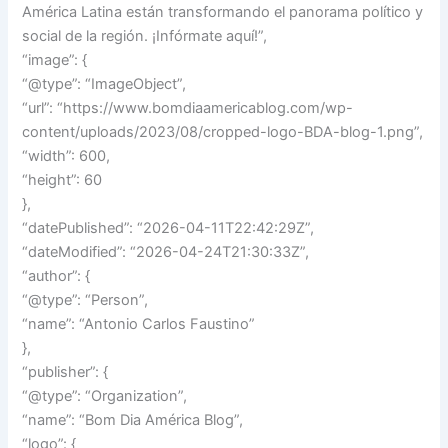
América Latina están transformando el panorama político y
social de la región. ¡Infórmate aquí!”,
“image”: {
“@type”: “ImageObject”,
“url”: “https://www.bomdiaamericablog.com/wp-
content/uploads/2023/08/cropped-logo-BDA-blog-1.png”,
“width”: 600,
“height”: 60
},
“datePublished”: “2026-04-11T22:42:29Z”,
“dateModified”: “2026-04-24T21:30:33Z”,
“author”: {
“@type”: “Person”,
“name”: “Antonio Carlos Faustino”
},
“publisher”: {
“@type”: “Organization”,
“name”: “Bom Dia América Blog”,
“logo”: {