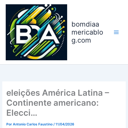
Ir
para
o
bomdiaa
conteúdo
mericablo
g.com
eleições América Latina –
Continente americano:
Elecci…
Por
Antonio Carlos Faustino
/
11/04/2026