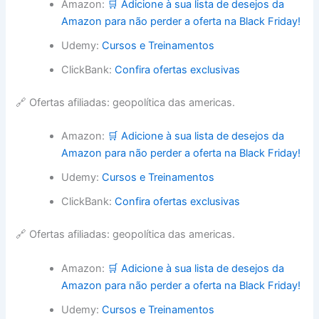
Amazon:
🛒 Adicione à sua lista de desejos da
Amazon para não perder a oferta na Black Friday!
Udemy:
Cursos e Treinamentos
ClickBank:
Confira ofertas exclusivas
🔗 Ofertas afiliadas: geopolítica das americas.
Amazon:
🛒 Adicione à sua lista de desejos da
Amazon para não perder a oferta na Black Friday!
Udemy:
Cursos e Treinamentos
ClickBank:
Confira ofertas exclusivas
🔗 Ofertas afiliadas: geopolítica das americas.
Amazon:
🛒 Adicione à sua lista de desejos da
Amazon para não perder a oferta na Black Friday!
Udemy:
Cursos e Treinamentos