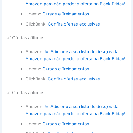
Amazon para não perder a oferta na Black Friday!
Udemy:
Cursos e Treinamentos
ClickBank:
Confira ofertas exclusivas
🔗 Ofertas afiliadas:
Amazon:
🛒 Adicione à sua lista de desejos da
Amazon para não perder a oferta na Black Friday!
Udemy:
Cursos e Treinamentos
ClickBank:
Confira ofertas exclusivas
🔗 Ofertas afiliadas:
Amazon:
🛒 Adicione à sua lista de desejos da
Amazon para não perder a oferta na Black Friday!
Udemy:
Cursos e Treinamentos