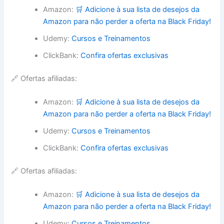
Amazon:
🛒 Adicione à sua lista de desejos da
Amazon para não perder a oferta na Black Friday!
Udemy:
Cursos e Treinamentos
ClickBank:
Confira ofertas exclusivas
🔗 Ofertas afiliadas:
Amazon:
🛒 Adicione à sua lista de desejos da
Amazon para não perder a oferta na Black Friday!
Udemy:
Cursos e Treinamentos
ClickBank:
Confira ofertas exclusivas
🔗 Ofertas afiliadas:
Amazon:
🛒 Adicione à sua lista de desejos da
Amazon para não perder a oferta na Black Friday!
Udemy:
Cursos e Treinamentos