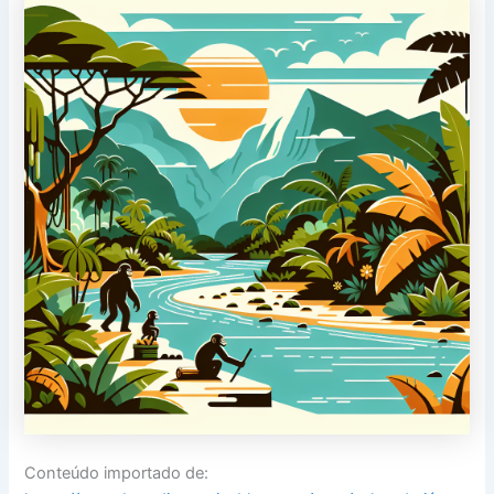
Conteúdo importado de: