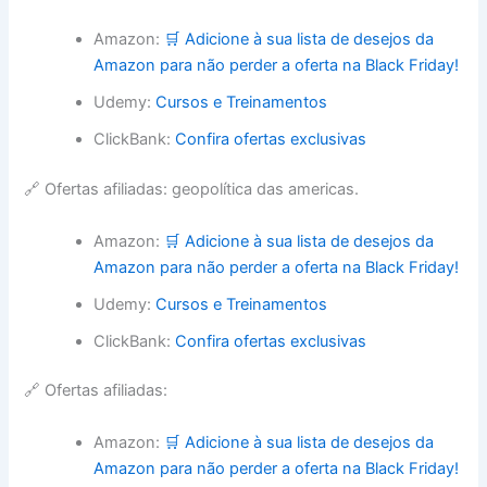
Amazon:
🛒 Adicione à sua lista de desejos da
Amazon para não perder a oferta na Black Friday!
Udemy:
Cursos e Treinamentos
ClickBank:
Confira ofertas exclusivas
🔗 Ofertas afiliadas: geopolítica das americas.
Amazon:
🛒 Adicione à sua lista de desejos da
Amazon para não perder a oferta na Black Friday!
Udemy:
Cursos e Treinamentos
ClickBank:
Confira ofertas exclusivas
🔗 Ofertas afiliadas:
Amazon:
🛒 Adicione à sua lista de desejos da
Amazon para não perder a oferta na Black Friday!