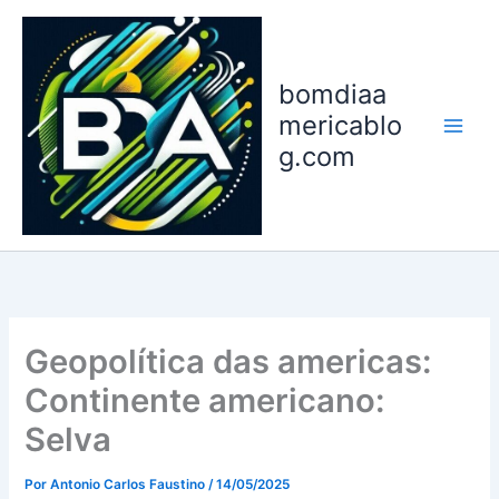
Ir
para
o
bomdiaa
conteúdo
mericablo
g.com
Geopolítica das americas:
Continente americano:
Selva
Por
Antonio Carlos Faustino
/
14/05/2025