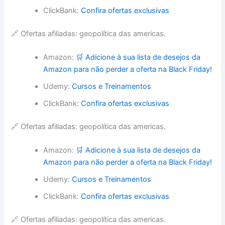
ClickBank:
Confira ofertas exclusivas
🔗 Ofertas afiliadas: geopolítica das americas.
Amazon:
🛒 Adicione à sua lista de desejos da
Amazon para não perder a oferta na Black Friday!
Udemy:
Cursos e Treinamentos
ClickBank:
Confira ofertas exclusivas
🔗 Ofertas afiliadas: geopolítica das americas.
Amazon:
🛒 Adicione à sua lista de desejos da
Amazon para não perder a oferta na Black Friday!
Udemy:
Cursos e Treinamentos
ClickBank:
Confira ofertas exclusivas
🔗 Ofertas afiliadas: geopolítica das americas.