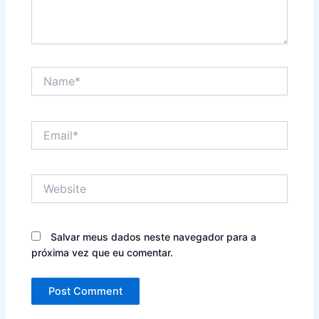
Name*
Email*
Website
Salvar meus dados neste navegador para a
próxima vez que eu comentar.