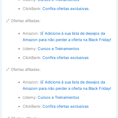
ClickBank:
Confira ofertas exclusivas
🔗 Ofertas afiliadas:
Amazon:
🛒 Adicione à sua lista de desejos da
Amazon para não perder a oferta na Black Friday!
Udemy:
Cursos e Treinamentos
ClickBank:
Confira ofertas exclusivas
🔗 Ofertas afiliadas:
Amazon:
🛒 Adicione à sua lista de desejos da
Amazon para não perder a oferta na Black Friday!
Udemy:
Cursos e Treinamentos
ClickBank:
Confira ofertas exclusivas