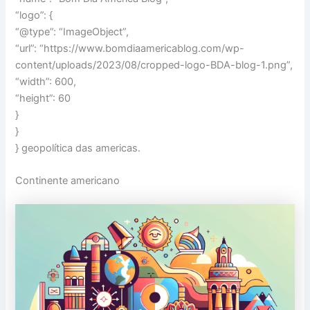
“logo”: {
“@type”: “ImageObject”,
“url”: “https://www.bomdiaamericablog.com/wp-
content/uploads/2023/08/cropped-logo-BDA-blog-1.png”,
“width”: 600,
“height”: 60
}
}
} geopolítica das americas.
Continente americano