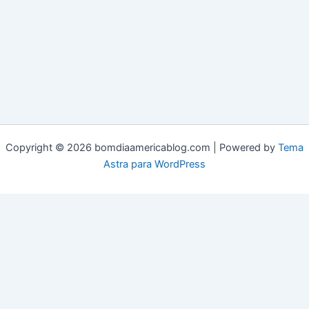
Copyright © 2026 bomdiaamericablog.com | Powered by
Tema
Astra para WordPress
© 2025 Bom Dia América. Todos os direitos reservados.
Termos de Uso
|
Acessibilidade
|
Carta Editorial
|
Fale Conosco