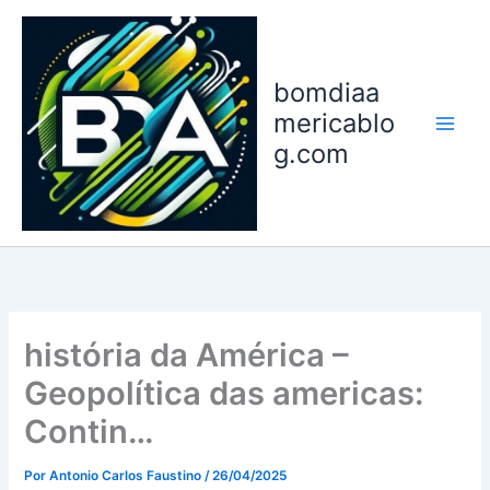
Ir
para
o
bomdiaa
conteúdo
mericablo
g.com
história da América –
Geopolítica das americas:
Contin…
Por
Antonio Carlos Faustino
/
26/04/2025