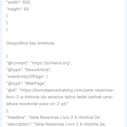
“width”: 600,
“height”: 60
}
}
}
Geopolítica das americas
{
“@context”: “https://schema.org”,
“@type”: “NewsArticle”,
“mainEntityOfPage”: {
“@type”: “WebPage”,
“@id”: “https://bomdiaamericablog.com/serie-resenhas-
livro-2-a-historia-da-america-latina-leslie-bethell-uma-
leitura-essencial-para-co-2-pt/”
},
“headline”: “Série Resenhas Livro 2 A História Da”,
“description”: “Série Resenhas Livro 2 A História Da.