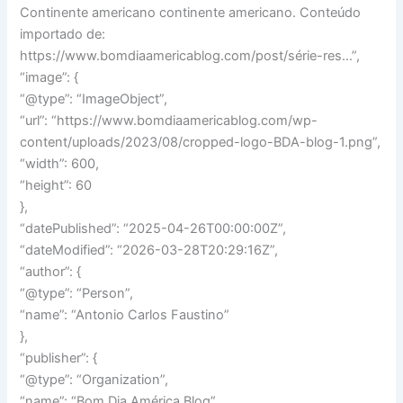
Continente americano continente americano. Conteúdo
importado de:
https://www.bomdiaamericablog.com/post/série-res…”,
“image”: {
“@type”: “ImageObject”,
“url”: “https://www.bomdiaamericablog.com/wp-
content/uploads/2023/08/cropped-logo-BDA-blog-1.png”,
“width”: 600,
“height”: 60
},
“datePublished”: “2025-04-26T00:00:00Z”,
“dateModified”: “2026-03-28T20:29:16Z”,
“author”: {
“@type”: “Person”,
“name”: “Antonio Carlos Faustino”
},
“publisher”: {
“@type”: “Organization”,
“name”: “Bom Dia América Blog”,