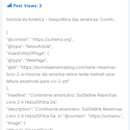
Post Views:
3
história da América – Geopolítica das americas: Contin…
{
“@context”: “https://schema.org”,
“@type”: “NewsArticle”,
“mainEntityOfPage”: {
“@type”: “WebPage”,
“@id”: “https://bomdiaamericablog.com/serie-resenhas-
livro-2-a-historia-da-america-latina-leslie-bethell-uma-
leitura-essencial-para-co-2-pt/”
},
“headline”: “Continente americano: Su00e9rie Resenhas
Livro 2 A Histu00f3ria Da”,
“description”: “Continente americano: Su00e9rie Resenhas
Livro 2 A Histu00f3ria Da. {n “@context”: “https://schema.”,
“image”: {