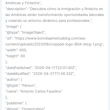
Américas y Fintechs”,
“description”: “Descubre cómo la inmigración y fintechs en
las Américas están transformando oportunidades laborales
y creando un entorno dinámico para profesionales.”,
“image”: {
“@type”: “ImageObject”,
“url”: “https://www.bomdiaamericablog.com/wp-
content/uploads/2023/08/cropped-logo-BDA-blog-1.png”,
“width”: 600,
“height”: 60
},
“datePublished”: “2026-04-11T22:01:40Z”,
“dateModified”: “2026-04-21T11:56:33Z”,
“author”: {
“@type”: “Person”,
“name”: “Antonio Carlos Faustino”
},
“publisher”: {
“@type”: “Organization”,