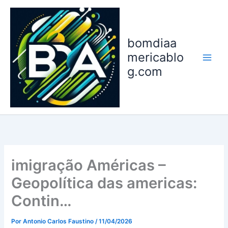
Ir
para
o
bomdiaa
conteúdo
mericablo
g.com
imigração Américas –
Geopolítica das americas:
Contin…
Por
Antonio Carlos Faustino
/
11/04/2026