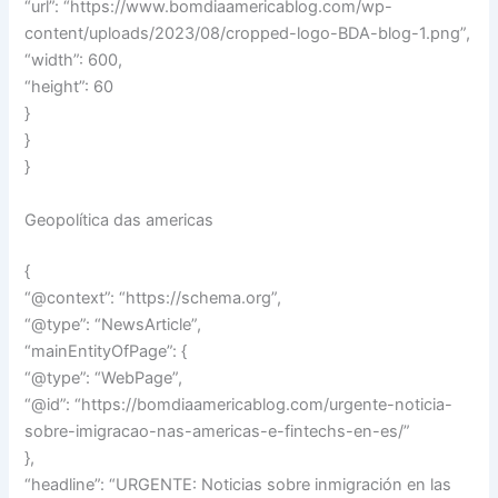
“url”: “https://www.bomdiaamericablog.com/wp-
content/uploads/2023/08/cropped-logo-BDA-blog-1.png”,
“width”: 600,
“height”: 60
}
}
}
Geopolítica das americas
{
“@context”: “https://schema.org”,
“@type”: “NewsArticle”,
“mainEntityOfPage”: {
“@type”: “WebPage”,
“@id”: “https://bomdiaamericablog.com/urgente-noticia-
sobre-imigracao-nas-americas-e-fintechs-en-es/”
},
“headline”: “URGENTE: Noticias sobre inmigración en las