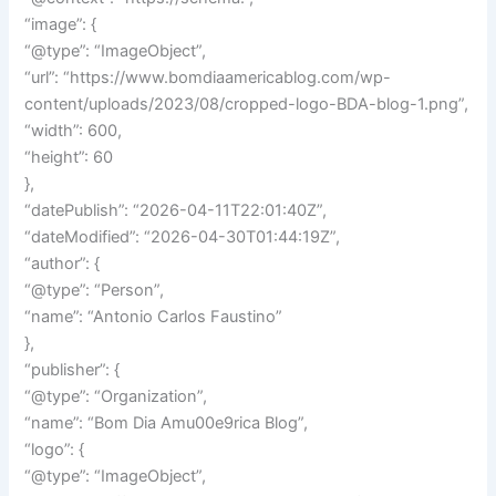
“image”: {
“@type”: “ImageObject”,
“url”: “https://www.bomdiaamericablog.com/wp-
content/uploads/2023/08/cropped-logo-BDA-blog-1.png”,
“width”: 600,
“height”: 60
},
“datePublish”: “2026-04-11T22:01:40Z”,
“dateModified”: “2026-04-30T01:44:19Z”,
“author”: {
“@type”: “Person”,
“name”: “Antonio Carlos Faustino”
},
“publisher”: {
“@type”: “Organization”,
“name”: “Bom Dia Amu00e9rica Blog”,
“logo”: {
“@type”: “ImageObject”,