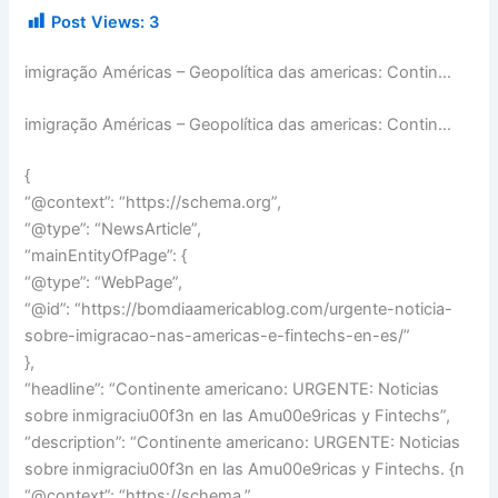
Post Views:
3
imigração Américas – Geopolítica das americas: Contin…
imigração Américas – Geopolítica das americas: Contin…
{
“@context”: “https://schema.org”,
“@type”: “NewsArticle”,
“mainEntityOfPage”: {
“@type”: “WebPage”,
“@id”: “https://bomdiaamericablog.com/urgente-noticia-
sobre-imigracao-nas-americas-e-fintechs-en-es/”
},
“headline”: “Continente americano: URGENTE: Noticias
sobre inmigraciu00f3n en las Amu00e9ricas y Fintechs”,
“description”: “Continente americano: URGENTE: Noticias
sobre inmigraciu00f3n en las Amu00e9ricas y Fintechs. {n
“@context”: “https://schema.”,