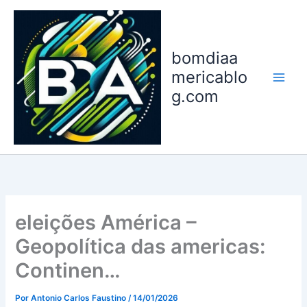
Ir
para
o
bomdiaa
conteúdo
mericablo
g.com
eleições América –
Geopolítica das americas:
Continen…
Por
Antonio Carlos Faustino
/
14/01/2026