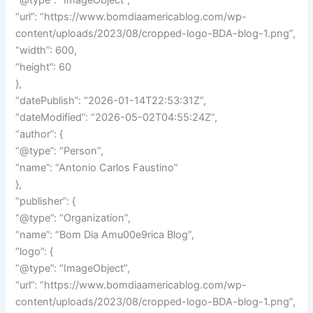
“@type”: “ImageObject”,
“url”: “https://www.bomdiaamericablog.com/wp-
content/uploads/2023/08/cropped-logo-BDA-blog-1.png”,
“width”: 600,
“height”: 60
},
“datePublish”: “2026-01-14T22:53:31Z”,
“dateModified”: “2026-05-02T04:55:24Z”,
“author”: {
“@type”: “Person”,
“name”: “Antonio Carlos Faustino”
},
“publisher”: {
“@type”: “Organization”,
“name”: “Bom Dia Amu00e9rica Blog”,
“logo”: {
“@type”: “ImageObject”,
“url”: “https://www.bomdiaamericablog.com/wp-
content/uploads/2023/08/cropped-logo-BDA-blog-1.png”,