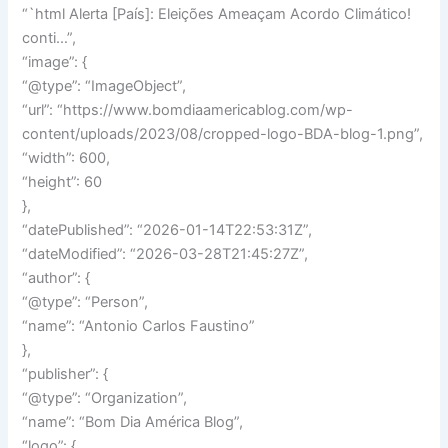
“`html Alerta [País]: Eleições Ameaçam Acordo Climático!
conti…”,
“image”: {
“@type”: “ImageObject”,
“url”: “https://www.bomdiaamericablog.com/wp-
content/uploads/2023/08/cropped-logo-BDA-blog-1.png”,
“width”: 600,
“height”: 60
},
“datePublished”: “2026-01-14T22:53:31Z”,
“dateModified”: “2026-03-28T21:45:27Z”,
“author”: {
“@type”: “Person”,
“name”: “Antonio Carlos Faustino”
},
“publisher”: {
“@type”: “Organization”,
“name”: “Bom Dia América Blog”,
“logo”: {