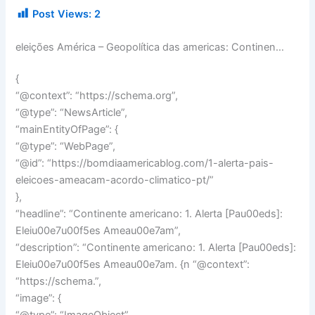
Post Views:
2
eleições América – Geopolítica das americas: Continen…
{
“@context”: “https://schema.org”,
“@type”: “NewsArticle”,
“mainEntityOfPage”: {
“@type”: “WebPage”,
“@id”: “https://bomdiaamericablog.com/1-alerta-pais-
eleicoes-ameacam-acordo-climatico-pt/”
},
“headline”: “Continente americano: 1. Alerta [Pau00eds]:
Eleiu00e7u00f5es Ameau00e7am”,
“description”: “Continente americano: 1. Alerta [Pau00eds]:
Eleiu00e7u00f5es Ameau00e7am. {n “@context”:
“https://schema.”,
“image”: {