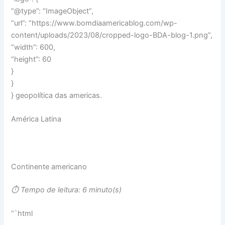
“@type”: “ImageObject”,
“url”: “https://www.bomdiaamericablog.com/wp-
content/uploads/2023/08/cropped-logo-BDA-blog-1.png”,
“width”: 600,
“height”: 60
}
}
} geopolítica das americas.
América Latina
Continente americano
⏱️ Tempo de leitura: 6 minuto(s)
“`html