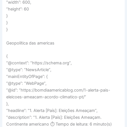
“width”: 600,
“height”: 60
}
}
}
Geopolítica das americas
{
“@context”: “https://schema.org”,
“@type”: “NewsArticle”,
“mainEntityOfPage”: {
“@type”: “WebPage”,
“@id”: “https://bomdiaamericablog.com/1-alerta-pais-
eleicoes-ameacam-acordo-climatico-pt/”
},
“headline”: “1. Alerta [País]: Eleições Ameaçam”,
“description”: “1. Alerta [País]: Eleições Ameaçam.
Continente americano ⏱️ Tempo de leitura: 6 minuto(s)