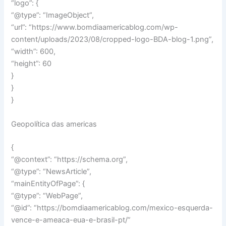
“logo”: {
“@type”: “ImageObject”,
“url”: “https://www.bomdiaamericablog.com/wp-
content/uploads/2023/08/cropped-logo-BDA-blog-1.png”,
“width”: 600,
“height”: 60
}
}
}
Geopolítica das americas
{
“@context”: “https://schema.org”,
“@type”: “NewsArticle”,
“mainEntityOfPage”: {
“@type”: “WebPage”,
“@id”: “https://bomdiaamericablog.com/mexico-esquerda-
vence-e-ameaca-eua-e-brasil-pt/”