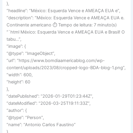
},
“headline”: “México: Esquerda Vence e AMEAÇA EUA e”,
“description”: “México: Esquerda Vence e AMEAÇA EUA e.
Continente americano ⏱️ Tempo de leitura: 7 minuto(s)
“`html México: Esquerda Vence e AMEAÇA EUA e Brasil! O
tabu…”,
“image”: {
“@type”: “ImageObject”,
“url”: “https://www.bomdiaamericablog.com/wp-
content/uploads/2023/08/cropped-logo-BDA-blog-1.png”,
“width”: 600,
“height”: 60
},
“datePublished”: “2026-01-29T01:23:44Z”,
“dateModified”: “2026-03-25T19:11:33Z”,
“author”: {
“@type”: “Person”,
“name”: “Antonio Carlos Faustino”
},