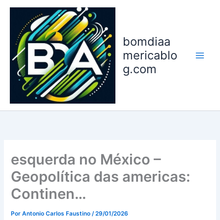
Ir
para
o
bomdiaa
conteúdo
mericablo
g.com
esquerda no México –
Geopolítica das americas:
Continen…
Por
Antonio Carlos Faustino
/
29/01/2026