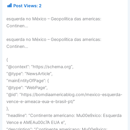
Post Views:
2
esquerda no México – Geopolítica das americas:
Continen…
esquerda no México – Geopolítica das americas:
Continen…
{
“@context”: “https://schema.org”,
“@type”: “NewsArticle”,
“mainEntityOfPage”: {
“@type”: “WebPage”,
“@id”: “https://bomdiaamericablog.com/mexico-esquerda-
vence-e-ameaca-eua-e-brasil-pt/”
},
“headline”: “Continente americano: Mu00e9xico: Esquerda
Vence e AMEAu00c7A EUA e”,
“description”: “Continente americano: Mu00e9xico: