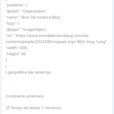
“publisher”: {
“@type”: “Organization”,
“name”: “Bom Dia América Blog”,
“logo”: {
“@type”: “ImageObject”,
“url”: “https://www.bomdiaamericablog.com/wp-
content/uploads/2023/08/cropped-logo-BDA-blog-1.png”,
“width”: 600,
“height”: 60
}
}
} geopolítica das americas.
Continente americano
⏱️ Tempo de leitura: 7 minuto(s)