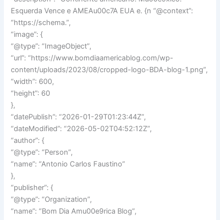
Esquerda Vence e AMEAu00c7A EUA e. {n “@context”:
“https://schema.”,
“image”: {
“@type”: “ImageObject”,
“url”: “https://www.bomdiaamericablog.com/wp-
content/uploads/2023/08/cropped-logo-BDA-blog-1.png”,
“width”: 600,
“height”: 60
},
“datePublish”: “2026-01-29T01:23:44Z”,
“dateModified”: “2026-05-02T04:52:12Z”,
“author”: {
“@type”: “Person”,
“name”: “Antonio Carlos Faustino”
},
“publisher”: {
“@type”: “Organization”,
“name”: “Bom Dia Amu00e9rica Blog”,